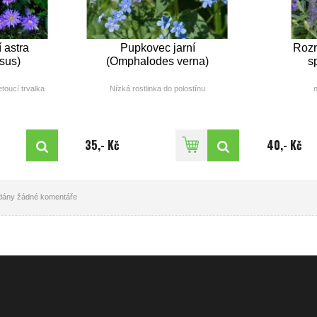
 astra
Pupkovec jarní
Rozr
sus)
(Omphalodes verna)
s
toucí trvalka
Nízká rostlinka do polostínu
n
- 25cm
výška: 10 - 30cm
c): IX - X
doba květu(měsíc): IV - V
do
odrá
barva: jasně modrá
35,- Kč
40,- Kč
idány žádné komentáře