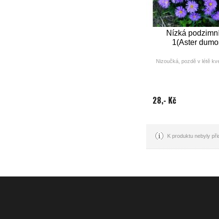
Nízká podzimní
1(Aster dumo
Nizoučká, pozdě v létě kve
výška: 20 
doba květu(měsí
barva: m
28,- Kč
K produktu nebyly př