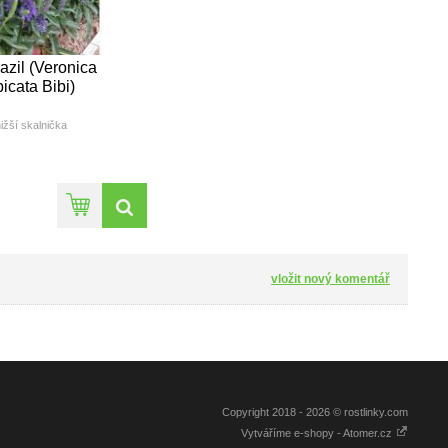
azil (Veronica
picata Bibi)
ižší skalnička
výška: do 20cm
ba květu(měsíc): VI - VII
barva: modrá
vložit nový komentář
Copyright 2018 - 2026 © rostlinky.com
Vytváříme e-shopy - Atomer.cz