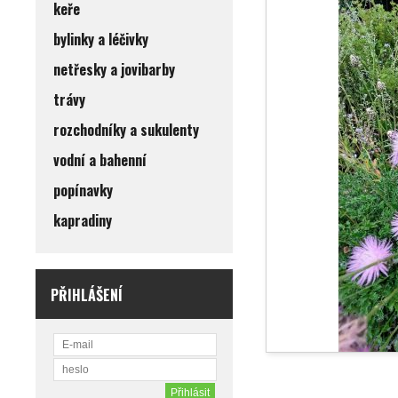
keře
bylinky a léčivky
netřesky a jovibarby
trávy
rozchodníky a sukulenty
vodní a bahenní
popínavky
kapradiny
PŘIHLÁŠENÍ