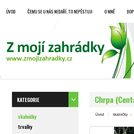
ÚVOD
ČEMU SE U NÁS NEDAŘÍ, TO NEPĚSTUJI
O MNĚ
DOP
Chrpa (Centa
KATEGORIE
Úvod
skalničky
skalničky
trvalky