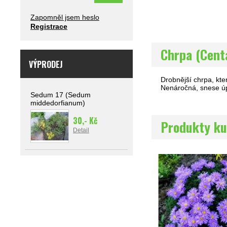
Zapomněl jsem heslo
Registrace
Chrpa (Centa
VÝPRODEJ
Drobnější chrpa, kte
Nenáročná, snese úp
Sedum 17 (Sedum
middedorfianum)
30,- Kč
Produkty ku
Detail