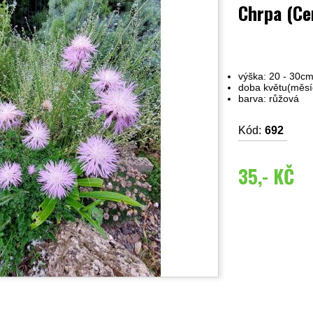
Chrpa (Ce
výška: 20 - 30c
doba květu(měsíc
barva: růžová
Kód:
692
35,- KČ