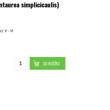
ntaurea simplicicaulis)
m
): V - VI
DO KOŠÍKU