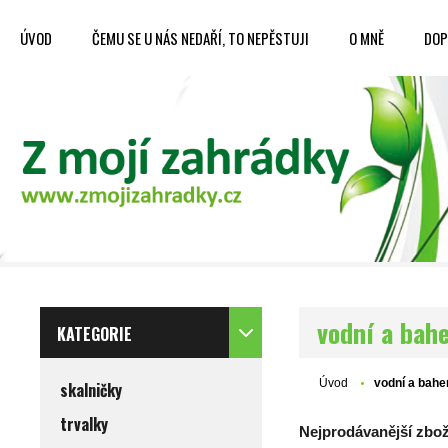
ÚVOD
ČEMU SE U NÁS NEDAŘÍ, TO NEPĚSTUJI
O MNĚ
DOP
vodní a bah
KATEGORIE
Úvod
vodní a bahe
skalničky
trvalky
Nejprodávanější zboží