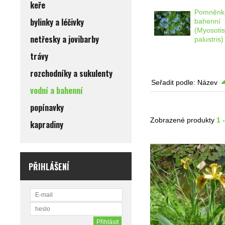
keře
Pomněnk
bylinky a léčivky
bahenní
(Myosoti
netřesky a jovibarby
palustris)
trávy
rozchodníky a sukulenty
Seřadit podle:
Název
vodní a bahenní
popínavky
Zobrazené produkty
1 
kapradiny
PŘIHLÁŠENÍ