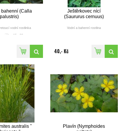
 bahenní (Calla
Ještěrkovec nící
palustris)
(Saururus cernuus)
etoucí vodní rostlinka
Vodní a bahenní rostlina
výška: 15 - 20cm
ba květu(měsíc): V - VI
výška: do 1 m
barva: bílá
doba květu (měsíc): VIII - IX
barva: bílá
40,- Kč
ites australis "
Plavín (Nymphoides