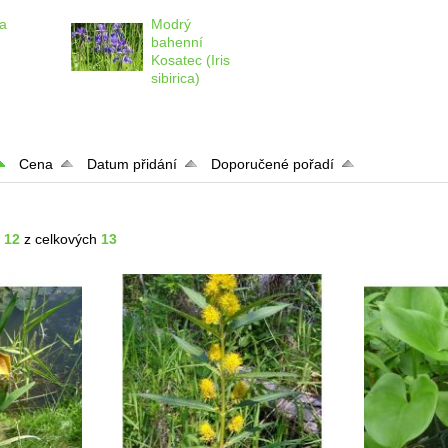
a
Modrý
bahenní
s
Kosatec (Iris
sibirica)
Cena
Datum přidání
Doporučené pořadí
- 12
z celkových
13