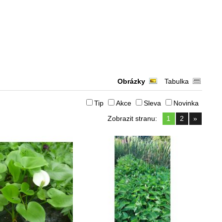
Obrázky
Tabulka
Tip
Akce
Sleva
Novinka
Zobrazit stranu:
1
2
»