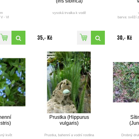
(Iris sibirica)
V
cm
vysoká trvalka k vodě
V - VI
barva: svěží 
obílá
výška: 80 - 130 cm
doba květu(měsíc): VI
barva: modrá
35,- Kč
30,- Kč
henní
Prustka (Hippurus
Síti
stris)
vulgaris)
(Jun
sný květ
Prustka, bahenní a vodní rostlina
Drobný druh