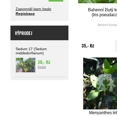
Zapomněl jsem heslo
Bahenní žlutý 
Registrace
(Iris pseudac
Bahenní kosat
VÝPRODEJ
výška: 80 
doba květu(m
35,- Kč
barva: žlut
Sedum 17 (Sedum
middedorfianum)
30,- Kč
Detail
Menyanthes trif