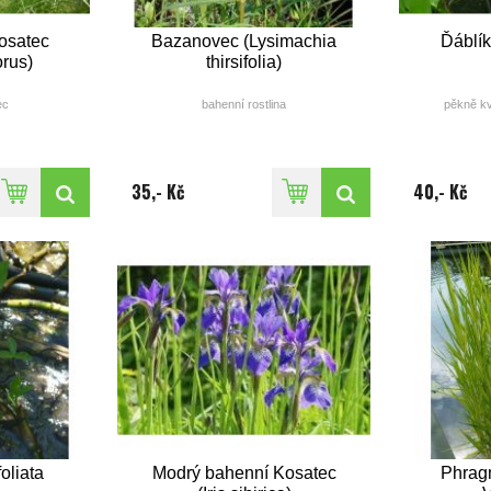
kosatec
Bazanovec (Lysimachia
Ďáblík
orus)
thirsifolia)
ec
bahenní rostlina
pěkně kv
výška: 30 - 50cm
do
- 120cm
doba květu(měsíc): VI - VII
ěsíc): V
barva: žlutá
35,- Kč
40,- Kč
ohnědá
oliata
Modrý bahenní Kosatec
Phragm