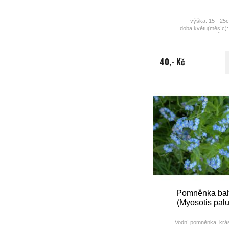
výška: 15 - 25
doba květu(měsíc): 
barva: lehce růžov
40,- Kč
Pomněnka ba
(Myosotis palu
Vodní pomněnka, krá