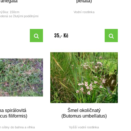
ariegata "
peltata)
výška: 150cm
Vodní rostlinka
zelená se žlutými podélnými
pruhy
výška: od 10cm do 40cm
doba květu(měsíc): VI - X
barva: žlutá
35,- Kč
na spirálovitá
Šmel okoličnatý
cus filiformis)
(Butomus umbellatus)
 sítiny do bahna a vlhka
Vyšší vodní rostlinka