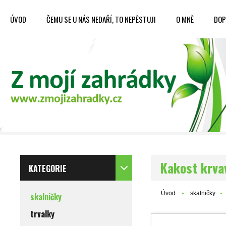
ÚVOD
ČEMU SE U NÁS NEDAŘÍ, TO NEPĚSTUJI
O MNĚ
DOP
Kakost krv
KATEGORIE
Úvod
skalničky
skalničky
trvalky