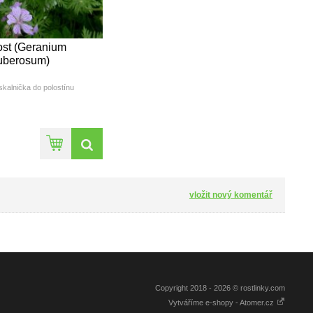
st (Geranium
uberosum)
skalnička do polostínu
výška: 20 - 25cm
ba květu(měsíc): IV - V
barva: jemně fialová
vložit nový komentář
Copyright 2018 - 2026 © rostlinky.com
Vytváříme e-shopy - Atomer.cz