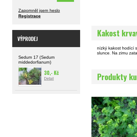
Zapomněl jsem heslo
Registrace
Kakost krv
VÝPRODEJ
nízký kakost hodící 
slunce. Na zimu zat
Sedum 17 (Sedum
middedorfianum)
30,- Kč
Produkty ku
Detail