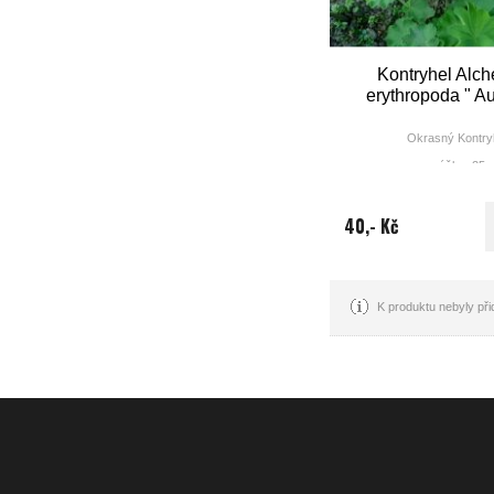
Kontryhel Alch
erythropoda " Au
Okrasný Kontry
výška: 25 
doba květu(měs
barva: zele
40,- Kč
K produktu nebyly př