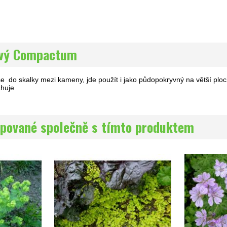
avý Compactum
se do skalky mezi kameny, jde použít i jako půdopokryvný na větší plo
ahuje
pované společně s tímto produktem