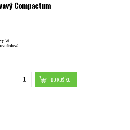
rvavý Compactum
m
): VI
ovofialová
DO KOŠÍKU