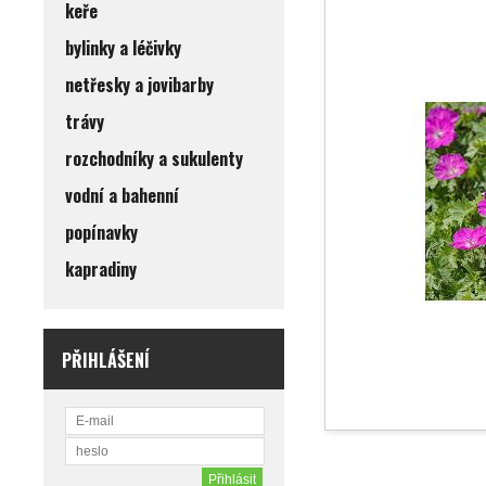
keře
bylinky a léčivky
netřesky a jovibarby
trávy
rozchodníky a sukulenty
vodní a bahenní
popínavky
kapradiny
PŘIHLÁŠENÍ