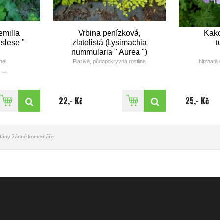
emilla
Vrbina penízková,
Kako
slese "
zlatolistá (Lysimachia
t
nummularia " Aurea ")
hel
Plazivá, půdopokryvná rostlina
hlíznatá 
- 70cm
íc): V -X
výška: 3 - 5cm
nožlutá
doba květu(měsíc): V - VII
do
barva: květ sytě žlutý, list má
22,- Kč
25,- Kč
zlatavé zabarvení
idány žádné komentáře