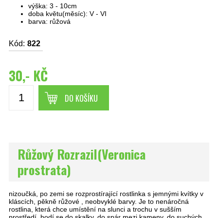
výška: 3 - 10cm
doba květu(měsíc): V - VI
barva: růžová
Kód:
822
30,- KČ
DO KOŠÍKU
Růžový Rozrazil(Veronica
prostrata)
nizoučká, po zemi se rozprostírající rostlinka s jemnými kvítky v
kláscích, pěkně růžové , neobvyklé barvy. Je to nenáročná
rostlina, která chce umístění na slunci a trochu v sušším
prostředí, hodí se do skalky, do spár mezi kameny, do suchých