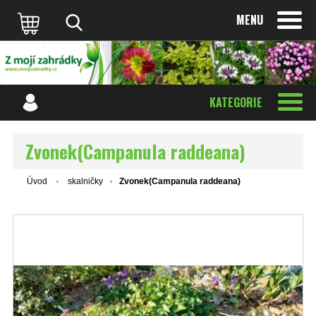
MENU
KATEGORIE
Zvonek(Campanula raddeana)
Úvod
skalničky
Zvonek(Campanula raddeana)