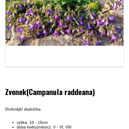
Zvonek(Campanula raddeana)
Drobnější skalnička
výška: 10 - 15cm
doba květu(měsíc): V - VI, VIII