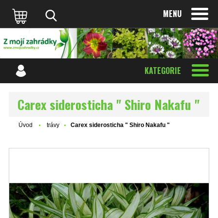
MENU
KATEGORIE
Carex siderosticha " Shiro Nakafu "
Úvod
trávy
Carex siderosticha " Shiro Nakafu "