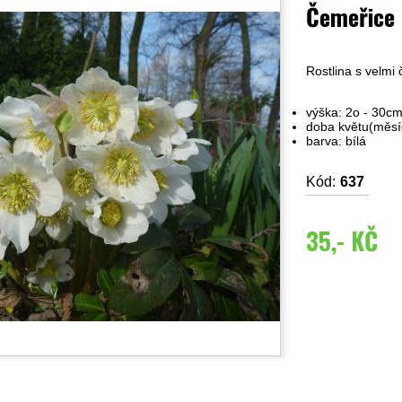
Čemeřice 
Rostlina s velm
výška: 2o - 30c
doba květu(měsíc)
barva: bílá
Kód:
637
35,- KČ