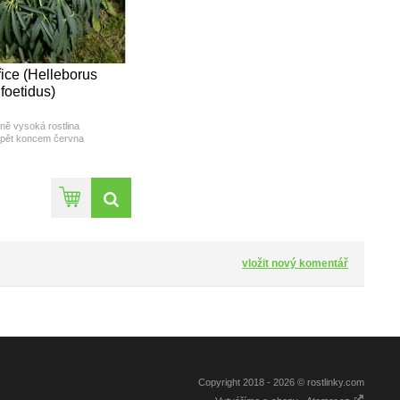
ce (Helleborus
foetidus)
ně vysoká rostlina
pět koncem června
výška: 30-60cm
oba květu(měsíc): II - V
: zelený květ s purpurovým
okrajem
vložit nový komentář
Copyright 2018 - 2026 © rostlinky.com