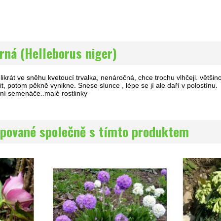
rná (Helleborus niger)
likrát ve sněhu kvetoucí trvalka, nenáročná, chce trochu vlhčeji. většino
t, potom pěkně vynikne. Snese slunce , lépe se jí ale daří v polostínu.
ošní semenáče..malé rostlinky
pované společně s tímto produktem