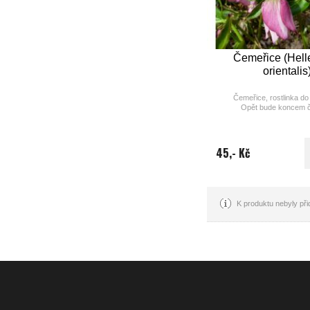
Čemeřice (Hell
orientalis
Čemeřice, rostlinka do
Opět bude koncem 
výška: 
doba květu(měsíc): 
45,- Kč
už v X
barva: od tmavš
růžové po zelenou, 
průběhu kv
K produktu nebyly př