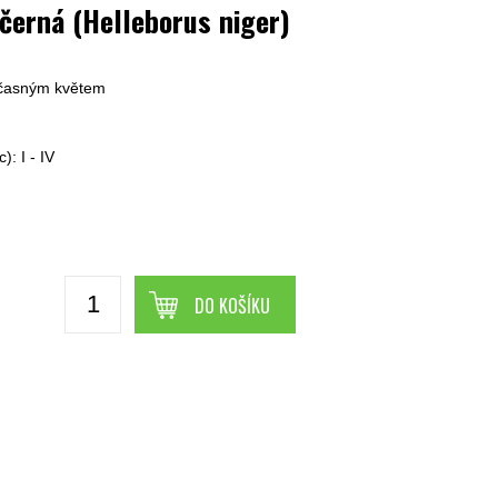
černá (Helleborus niger)
i časným květem
m
: I - IV
DO KOŠÍKU