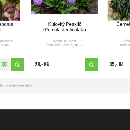
eborus
Kulovitý Petrklíč
Čemeři
)
(Primula denticulata)
 polostínu
výška: 10-25cm
Střed
června
doba květu(měsíc): III, IV
Bude o
barva: bílá, nebo odstíny růžovomodré a
modré
40cm
II - IV, někdy
d
28,- Kč
35,- Kč
II
barva
í nachové a
barvu mění i v
etení
idány žádné komentáře