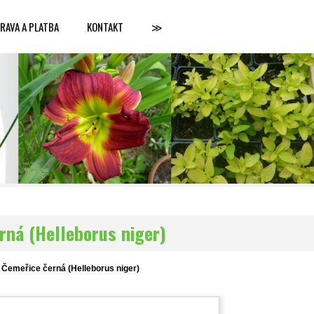
RAVA A PLATBA
KONTAKT
≫
rná (Helleborus niger)
Čemeřice černá (Helleborus niger)