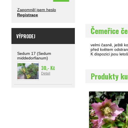
Zapomněl jsem heslo
Registrace
Čemeřice če
VÝPRODEJ
velmi časně, ještě ko
před květem odstrani
Sedum 17 (Sedum
K dispozici jsou let
middedorfianum)
30,- Kč
Produkty ku
Detail