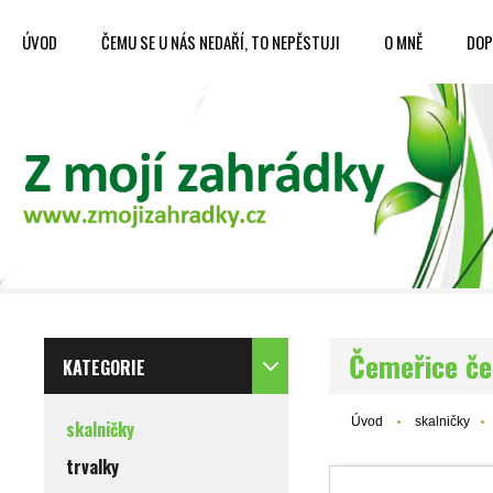
ÚVOD
ČEMU SE U NÁS NEDAŘÍ, TO NEPĚSTUJI
O MNĚ
DOP
Čemeřice če
KATEGORIE
Úvod
skalničky
skalničky
trvalky