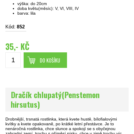
výška: do 20cm
doba květu(měsíc): V, VI, VIII, IV
barva: lila
Kód:
852
35,- KČ
DO KOŠÍKU
Dračík chlupatý(Penstemon
hirsutus)
Drobnější, trsnatá rostlinka, která kvete hustě, bílofialovými
kvítky a kvete opakovaně, po krátké letní přestávce. Je to
nenáročná rostlinka, chce slunce a spokojí se s obyčejnou
zahradní zemí, trochu s příměsí písku, chce v zimě trochu víc