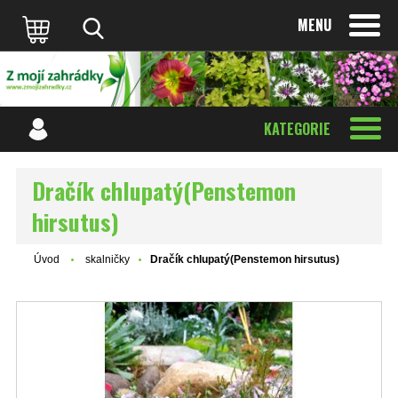
MENU
KATEGORIE
Dračík chlupatý(Penstemon
hirsutus)
Úvod
skalničky
Dračík chlupatý(Penstemon hirsutus)