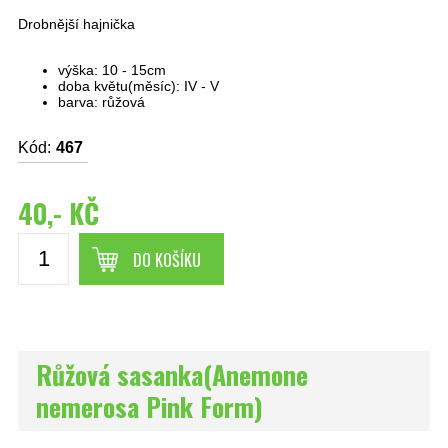
Drobnější hajnička
výška: 10 - 15cm
doba květu(měsíc): IV - V
barva: růžová
Kód:
467
40,- KČ
DO KOŠÍKU
Růžová sasanka(Anemone
nemerosa Pink Form)