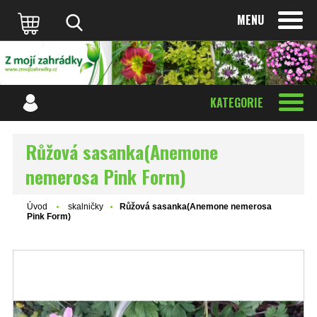
MENU
KATEGORIE
Růžová sasanka(Anemone
nemerosa Pink Form)
Úvod
skalničky
Růžová sasanka(Anemone nemerosa
Pink Form)