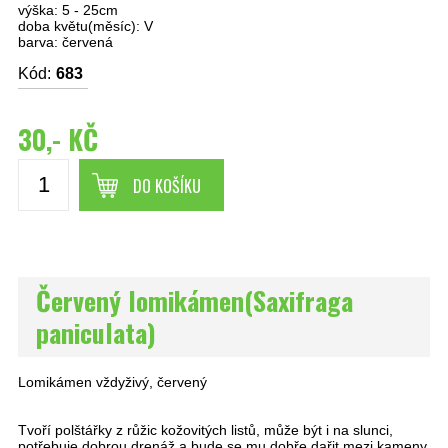
výška: 5 - 25cm
doba květu(měsíc): V
barva: červená
Kód:
683
30,- KČ
DO KOŠÍKU
Červený lomikámen(Saxifraga
paniculata)
Lomikámen vždyživý, červený
Tvoří polštářky z růžic kožovitých listů, může být i na slunci,
potřebuje dobrou drenáž a bude se mu dobře dařit mezi kameny.