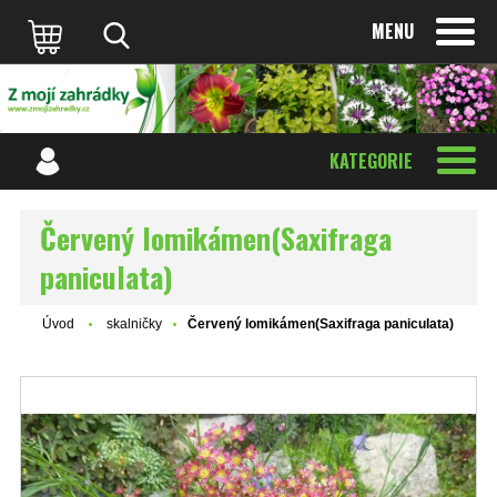
MENU
KATEGORIE
Červený lomikámen(Saxifraga
paniculata)
Úvod
skalničky
Červený lomikámen(Saxifraga paniculata)